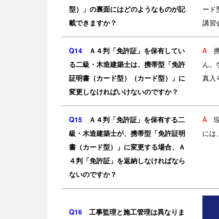
型）」の裏面にはどのようなものが記
ード
載できますか？
講習
Q14
Ａ４判「免許証」を保有してい
A
る二級・木造建築士は、携帯型「免許
ん。
証明書（カード型）（カード型）」に
真入
変更しなければいけないのですか？
Q15
Ａ４判「免許証」を保有する二
A
級・木造建築士が、携帯型「免許証明
には
書（カード型）」に変更する場合、Ａ
４判「免許証」を返納しなければなら
ないのですか？
Q16
工事監理と施工管理は異なりま