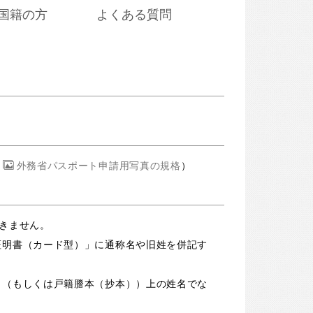
国籍の方
よくある質問
例
外務省パスポート申請用写真の規格
）
きません。
証明書（カード型）」に通称名や旧姓を併記す
」（もしくは戸籍謄本（抄本））上の姓名でな